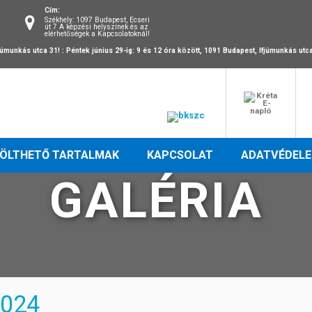
Cím:
Székhely: 1097 Budapest, Ecseri
út 7 A képzési helyszínek és az
elérhetőségek a Kapcsolatoknál!
fjúmunkás utca 31! :
Péntek június 29-ig: 9 és 12 óra között, 1091 Budapest, Ifjúmunkás utc
TÖLTHETŐ TARTALMAK
KAPCSOLAT
ADATVÉDEL
GALÉRIA
2024