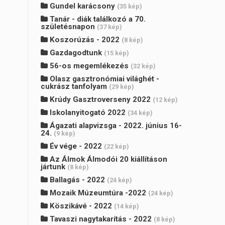
Gundel karácsony
(35 kép)
Tanár - diák találkozó a 70.
születésnapon
(37 kép)
Koszorúzás - 2022
(8 kép)
Gazdagodtunk
(15 kép)
56-os megemlékezés
(32 kép)
Olasz gasztronómiai világhét -
cukrász tanfolyam
(29 kép)
Krúdy Gasztroverseny 2022
(12 kép)
Iskolanyitogató 2022
(34 kép)
Ágazati alapvizsga - 2022. június 16-
24.
(9 kép)
Év vége - 2022
(22 kép)
Az Álmok Álmodói 20 kiállításon
jártunk
(8 kép)
Ballagás - 2022
(24 kép)
Mozaik Múzeumtúra -2022
(24 kép)
Köszikávé - 2022
(14 kép)
Tavaszi nagytakarítás - 2022
(8 kép)