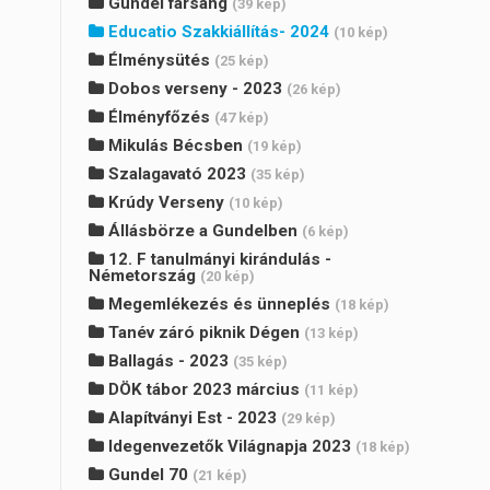
Gundel farsang
(39 kép)
Educatio Szakkiállítás- 2024
(10 kép)
Élménysütés
(25 kép)
Dobos verseny - 2023
(26 kép)
Élményfőzés
(47 kép)
Mikulás Bécsben
(19 kép)
Szalagavató 2023
(35 kép)
Krúdy Verseny
(10 kép)
Állásbörze a Gundelben
(6 kép)
12. F tanulmányi kirándulás -
Németország
(20 kép)
Megemlékezés és ünneplés
(18 kép)
Tanév záró piknik Dégen
(13 kép)
Ballagás - 2023
(35 kép)
DÖK tábor 2023 március
(11 kép)
Alapítványi Est - 2023
(29 kép)
Idegenvezetők Világnapja 2023
(18 kép)
Gundel 70
(21 kép)