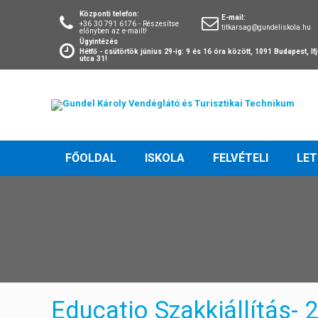
Központi telefon:
E-mail:
+36 30 791 6176 - Részesítse
titkarsag@gundeliskola.hu
előnyben az e-mailt!
Ügyintézés
Hétfő - csütörtök június 29-ig: 9 és 16 óra között, 1091 Budapest, I
utca 31!
FŐOLDAL
ISKOLA
FELVÉTELI
LE
Educatio Szakkiállítás- 