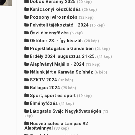
Dobos Verseny 2025
(20 kép)
Karácsonyi készülődés
(26 kép)
Pozsonyi városnézés
(32 kép)
Felvételi tájékoztató - 2024
(16 kép)
Őszi élményfőzés
(6 kép)
Október 23. - Így készült
(28 kép)
Projektlátogatás a Gundelben
(24 kép)
Erdély 2024. augusztus 21-25.
(41 kép)
Alapítványi Majális - 2024
(13 kép)
Nálunk járt a Karaván Színház
(6 kép)
SZKTV 2024
(32 kép)
Ballagás 2024
(75 kép)
Sport, sport és sport
(19 kép)
Élményfőzés
(41 kép)
Látogatás Svájc Nagykövetségén
(13
kép)
Húsvéti sütés a Lámpás 92
Alapítvánnyal
(33 kép)