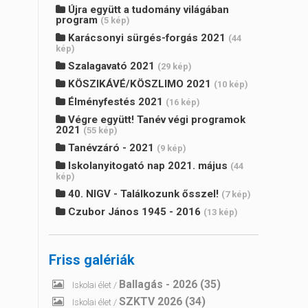
Újra együtt a tudomány világában
program
(5 kép)
Karácsonyi sürgés-forgás 2021
(44
kép)
Szalagavató 2021
(29 kép)
KÖSZIKÁVÉ/KÖSZLIMO 2021
(10 kép)
Élményfestés 2021
(16 kép)
Végre együtt! Tanév végi programok
2021
(55 kép)
Tanévzáró - 2021
(9 kép)
Iskolanyitogató nap 2021. május
(44
kép)
40. NIGV - Találkozunk ősszel!
(7 kép)
Czubor János 1945 - 2016
(13 kép)
Friss galériák
Ballagás - 2026
(35)
Iskolai élet /
SZKTV 2026
(34)
Iskolai élet /