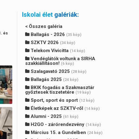
Iskolai élet
galériák:
< Összes galéria
. és
Ballagás - 2026
(35 kép)
SZKTV 2026
(34 kép)
Telekom Vivicitta
(14 kép)
Vendéglátók voltunk a SIRHA
szakkiállításon!
(6 kép)
Szalagavató 2025
(28 kép)
Ballagás 2025
(24 kép)
BKIK fogadás a Szakmasztár
győztesek tiszetetére
(19 kép)
Sport, sport és sport
(12 kép)
Életképek az SZKTV-ről
(14 kép)
Alumni - 2025
(61 kép)
H2GO - zárórendezvény
(14 kép)
Március 15. a Gundelben
(24 kép)