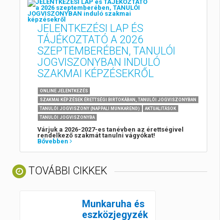
JELENTKEZÉSI LAP ÉS
TÁJÉKOZTATÓ A 2026
SZEPTEMBERÉBEN, TANULÓI
JOGVISZONYBAN INDULÓ
SZAKMAI KÉPZÉSEKRŐL
ONLINE JELENTKEZÉS
SZAKMAI KÉPZÉSEK ÉRETTSÉGI BIRTOKÁBAN, TANULÓI JOGVISZONYBAN
TANULÓI JOGVISZONY (NAPPALI MUNKAREND)
AKTUALITÁSOK
TANULÓI JOGVISZONYBA
Várjuk a 2026-2027-es tanévben az érettségivel
rendelkező szakmát tanulni vágyókat!
Bővebben
TOVÁBBI CIKKEK
Munkaruha és
eszközjegyzék