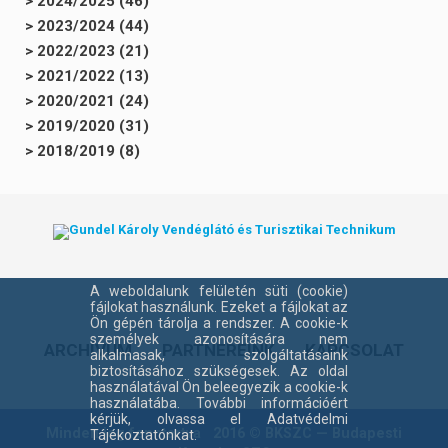
> 2024/2025 (46)
> 2023/2024 (44)
> 2022/2023 (21)
> 2021/2022 (13)
> 2020/2021 (24)
> 2019/2020 (31)
> 2018/2019 (8)
A weboldalunk felületén süti (cookie)
fájlokat használunk. Ezeket a fájlokat az
Ön gépén tárolja a rendszer. A cookie-k
személyek azonosítására nem
ARCHÍVUM
PARTNEREINK
KAPCSOLAT
alkalmasak, szolgáltatásaink
biztosításához szükségesek. Az oldal
használatával Ön beleegyezik a cookie-k
használatába. További információért
kérjük, olvassa el Adatvédelmi
Minden jog fenntartva 2016 ©
BKSZC
— Budapesti
Tájékoztatónkat.