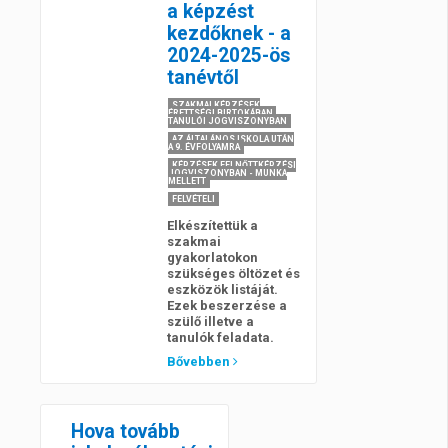
a képzést
kezdőknek - a
2024-2025-ös
tanévtől
SZAKMAI KÉPZÉSEK
ÉRETTSÉGI BIRTOKÁBAN,
TANULÓI JOGVISZONYBAN
AZ ÁLTALÁNOS ISKOLA UTÁN
A 9. ÉVFOLYAMRA
KÉPZÉSEK FELNŐTTKÉPZÉSI
JOGVISZONYBAN - MUNKA
MELLETT
FELVÉTELI
Elkészítettük a
szakmai
gyakorlatokon
szükséges öltözet és
eszközök listáját.
Ezek beszerzése a
szülő illetve a
tanulók feladata.
Bővebben
Hova tovább