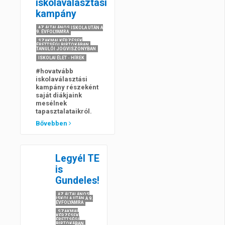
iskolaválasztási
kampány
AZ ÁLTALÁNOS ISKOLA UTÁN A
9. ÉVFOLYAMRA
SZAKMAI KÉPZÉSEK
ÉRETTSÉGI BIRTOKÁBAN,
TANULÓI JOGVISZONYBAN
ISKOLAI ÉLET - HÍREK
#hovatvább
iskolaválasztási
kampány részeként
saját diákjaink
mesélnek
tapasztalataikról.
Bővebben
Legyél TE
is
Gundeles!
AZ ÁLTALÁNOS
ISKOLA UTÁN A 9.
ÉVFOLYAMRA
SZAKMAI
KÉPZÉSEK
ÉRETTSÉGI
BIRTOKÁBAN,