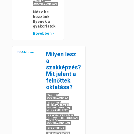
TANULÓI
JOGVISZONYBAN
Nézz be
hozzánk!
Ilyenek a
gyakorlatok!
Bővebben
Milyen lesz
a
szakképzés?
Mit jelent a
felnőttek
oktatása?
TANULÓI
JOGVISZONYBA
KÉPZÉSEK
FELNŐTTKÉPZÉSI
JOGVISZONYBAN -
MUNKA MELLETT
SZAKMAI KÉPZÉSEK
ÉRETTSÉGI BIRTOKÁBAN,
TANULÓI
JOGVISZONYBAN
KÉPZÉSEINK
FELNŐTTKÉPZÉSI