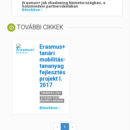
Erasmus+ job shadowing Németországban, a
holzmindeni partneriskolában
Bővebben
TOVÁBBI CIKKEK
Erasmus+
tanári
mobilitás-
tananyag
fejlesztés
projekt I.
2017
TANÁRPROJEKT
KORÁBBI ÉVEK
ERASMUS ANYAGAI
Bővebben
1