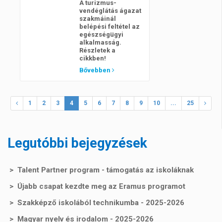
A turizmus-
vendéglátás ágazat
szakmáinál
belépési feltétel az
egészségügyi
alkalmasság.
Részletek a
cikkben!
Bővebben
1
2
3
4
5
6
7
8
9
10
...
25
Legutóbbi bejegyzések
Talent Partner program - támogatás az iskoláknak
Újabb csapat kezdte meg az Eramus programot
Szakképző iskolából technikumba - 2025-2026
Magyar nyelv és irodalom - 2025-2026