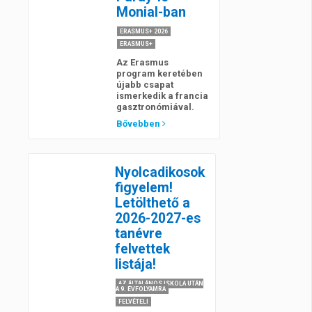
Monial-ban
ERASMUS+ 2026
ERASMUS+
Az Erasmus
program keretében
újabb csapat
ismerkedik a francia
gasztronómiával.
Bővebben
Nyolcadikosok
figyelem!
Letölthető a
2026-2027-es
tanévre
felvettek
listája!
AZ ÁLTALÁNOS ISKOLA UTÁN
A 9. ÉVFOLYAMRA
FELVÉTELI