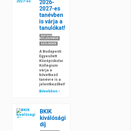
2026-
2027-es
tanévben
is várja a
tanulókat!
PARTNER
KOLLÉGIUMOK
SZÜLŐKNEK
A Budapesti
Egyesített
Középiskolai
Kollégium
várja a
következő
tanévre is a
jelentkezőket!
Bővebben
BKIK
kiválósági
díj