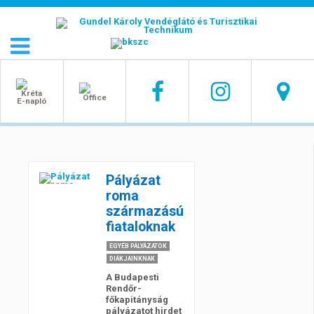
Pályázat
roma
származású
fiataloknak
EGYÉB PÁLYÁZATOK
DIÁKJAINKNAK
A Budapesti
Rendőr-
főkapitányság
pályázatot hirdet