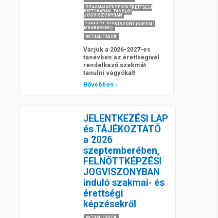
SZAKMAI KÉPZÉSEK ÉRETTSÉGI
BIRTOKÁBAN, TANULÓI
JOGVISZONYBAN
TANULÓI JOGVISZONY (NAPPALI
MUNKAREND)
AKTUALITÁSOK
Várjuk a 2026-2027-es
tanévben az érettségivel
rendelkező szakmát
tanulni vágyókat!
Bővebben
JELENTKEZÉSI LAP
és TÁJÉKOZTATÓ
a 2026
szeptemberében,
FELNŐTTKÉPZÉSI
JOGVISZONYBAN
induló szakmai- és
érettségi
képzésekről
AKTUALITÁSOK