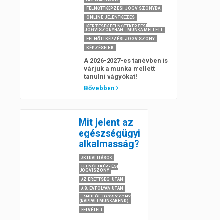
FELNŐTTKÉPZÉSI JOGVISZONYBA
ONLINE JELENTKEZÉS
KÉPZÉSEK FELNŐTTKÉPZÉSI
JOGVISZONYBAN - MUNKA MELLETT
FELNŐTTKÉPZÉSI JOGVISZONY
KÉPZÉSEINK
A 2026-2027-es tanévben is
várjuk a munka mellett
tanulni vágyókat!
Bővebben
Mit jelent az
egészségügyi
alkalmasság?
AKTUALITÁSOK
FELNŐTTKÉPZÉSI
JOGVISZONY
AZ ÉRETTSÉGI UTÁN
A 8. ÉVFOLYAM UTÁN
TANULÓI JOGVISZONY
(NAPPALI MUNKAREND)
FELVÉTELI