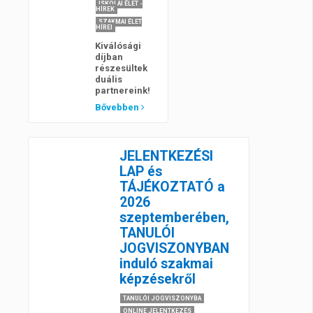
ISKOLAI ÉLET -
HÍREK
SZAKMAI ÉLET
HÍREI
Kiválósági
díjban
részesültek
duális
partnereink!
Bővebben
JELENTKEZÉSI
LAP és
TÁJÉKOZTATÓ a
2026
szeptemberében,
TANULÓI
JOGVISZONYBAN
induló szakmai
képzésekről
TANULÓI JOGVISZONYBA
ONLINE JELENTKEZÉS