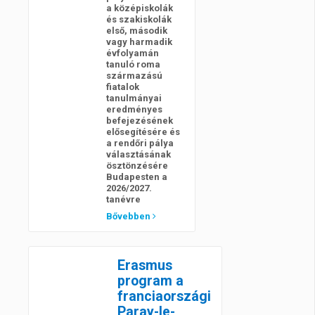
a középiskolák
és szakiskolák
első, második
vagy harmadik
évfolyamán
tanuló roma
származású
fiatalok
tanulmányai
eredményes
befejezésének
elősegítésére és
a rendőri pálya
választásának
ösztönzésére
Budapesten a
2026/2027.
tanévre
Bővebben
Erasmus
program a
franciaországi
Paray-le-