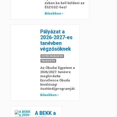
évben be kell küldeni az
ÉSZGSZ-hez!
Bővebben
Pályázat a
2026-2027-es
tanévben
végzősöknek
EGYÉB PÁLYÁZATOK
PÁLYÁZATOK
Az Óbudai Egyetem a
2026/2027. tanévre
meghirdette
Excellence Óbuda
kiválósági
ösztöndíjprogramját.
Bővebben
A BEKK a