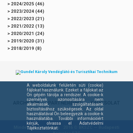
> 2024/2025 (46)
> 2023/2024 (44)
> 2022/2023 (21)
> 2021/2022 (13)
> 2020/2021 (24)
> 2019/2020 (31)
> 2018/2019 (8)
A weboldalunk felületén süti (cookie)
fájlokat használunk. Ezeket a fájlokat az
Ön gépén tárolja a rendszer. A cookie-k
személyek azonosítására nem
ARCHÍVUM
PARTNEREINK
KAPCSOLAT
alkalmasak, szolgáltatásaink
biztosításához szükségesek. Az oldal
használatával Ön beleegyezik a cookie-k
használatába. További információért
kérjük, olvassa el Adatvédelmi
Minden jog fenntartva 2016 ©
BKSZC
— Budapesti
Tájékoztatónkat.