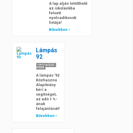
A lap alján letölthető
az iskolánkba
felvett
nyolcadikosok
listája!
Bővebben
Lámpás
92
ISKOLAI ÉLET -
HÍREK
A lámpás '92
Közhasznú
Alapítvány
kéri a
segítséget,
az adó 1 %-
ának
felajánlását!
Bővebben