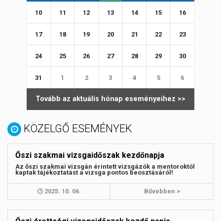
10
11
12
13
14
15
16
17
18
19
20
21
22
23
24
25
26
27
28
29
30
31
1
2
3
4
5
6
Tovább az aktuális hónap eseményeihez >>
KÖZELGŐ ESEMÉNYEK
Őszi szakmai vizsgaidőszak kezdőnapja
Az őszi szakmai vizsgán érintett vizsgázók a mentoroktól
kaptak tájékoztatást a vizsga pontos beosztásáról!
2025. 10. 06.
Bővebben >