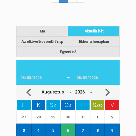
Ma
Aktuális hét
Az elkövetkezendő 7 nap
Ebben a hónapban
Egyéni idő
—
Augusztus
2026
H
K
Sz
Cs
P
Szo
V
27
28
29
30
31
1
2
3
4
5
6
7
8
9