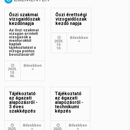
Őszi szakmai
Őszi érettségi
vizsgaidőszak
vizsgaidőszak
kezdőnapja
kezdő napja
Az őszi szakmai
vizsgán érintett
vizsgázók a
Bővebben
mentoroktól
2025.
>
kaptak
10.
tájékoztatást a
10.
vizsga pontos
beosztásáról!
Bővebben
2025.
>
10.
06.
Tájékoztató
Tájékoztató
az ágazati
az ágazati
alapozásról -
alapozásról -
3 éves
technikumi
szakképzés
képzés
Bővebben
Bővebben
2025.
>
2025.
>