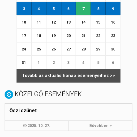
3
4
5
6
7
8
9
10
11
12
13
14
15
16
17
18
19
20
21
22
23
24
25
26
27
28
29
30
31
1
2
3
4
5
6
Tovább az aktuális hónap eseményeihez >>
KÖZELGŐ ESEMÉNYEK
Őszi szünet
2025. 10. 27.
Bővebben >