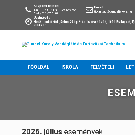
Központi telefon:
E-mail:
+36 30 791 6176 - Részesítse
titkarsag@gundeliskola.hu
előnyben az e-mailt!
Ügyintézés
Hétfő - csütörtök június 29-ig: 9 és 16 óra között, 1091 Budapest, I
utca 31!
FŐOLDAL
ISKOLA
FELVÉTELI
LE
ESEM
2026. július
események