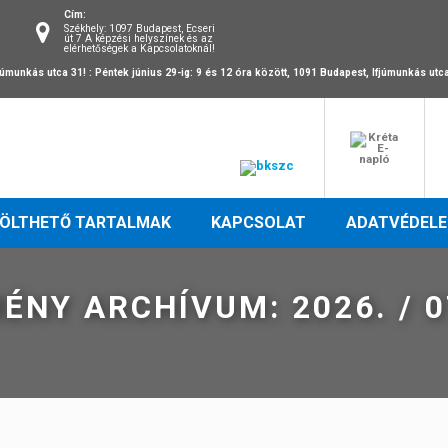
Cím:
Székhely: 1097 Budapest, Ecseri
út 7 A képzési helyszínek és az
elérhetőségek a Kapcsolatoknál!
fjúmunkás utca 31! :
Péntek június 29-ig: 9 és 12 óra között, 1091 Budapest, Ifjúmunkás utc
TÖLTHETŐ TARTALMAK
KAPCSOLAT
ADATVÉDEL
ÉNY ARCHÍVUM: 2026. / 0