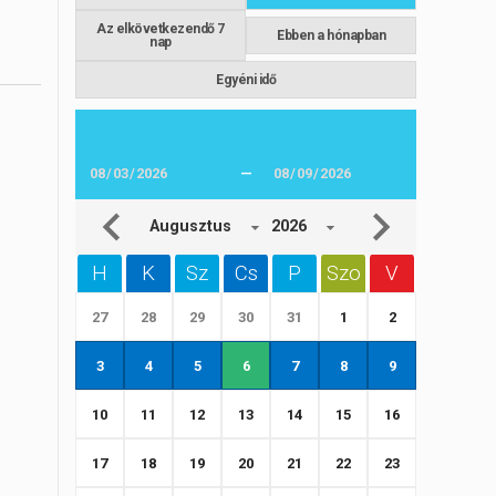
Az elkövetkezendő 7
Ebben a hónapban
nap
Egyéni idő
—
Augusztus
2026
H
K
Sz
Cs
P
Szo
V
27
28
29
30
31
1
2
3
4
5
6
7
8
9
10
11
12
13
14
15
16
17
18
19
20
21
22
23