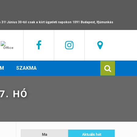
a 31!
Június 30-tól csak a kiirt ügyeleti napokon 1091 Budapest, Ifjúmunkás
EM
SZAKMA
7. HÓ
Ma
Aktuális hét