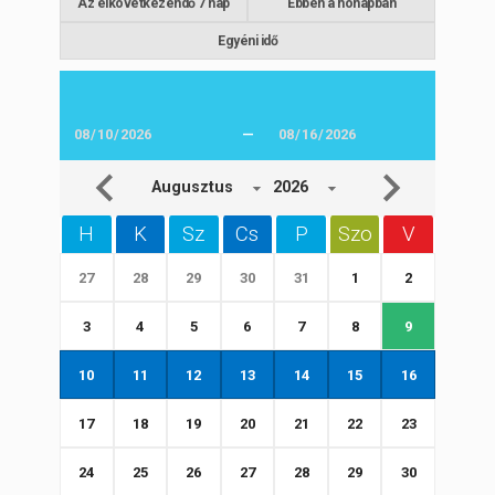
Az elkövetkezendő 7 nap
Ebben a hónapban
Egyéni idő
—
Augusztus
2026
H
K
Sz
Cs
P
Szo
V
27
28
29
30
31
1
2
3
4
5
6
7
8
9
10
11
12
13
14
15
16
17
18
19
20
21
22
23
24
25
26
27
28
29
30