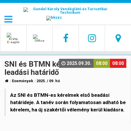
SNI és BTMN kérelmek
2025.09.30.
08:00
08:00
leadási határidő
Események
2025. / 09. hó
Az SNI és BTMN-es kérelmek első beadási
határideje. A tanév során folyamatosan adható be
kérelem, ha új szakértői vélemény kerül kiadásra.