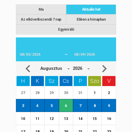
Ma
Aktuális hét
Az elkövetkezendő 7 nap
Ebben a hónapban
Egyéni idő
—
Augusztus
2026
H
K
Sz
Cs
P
Szo
V
27
28
29
30
31
1
2
3
4
5
6
7
8
9
10
11
12
13
14
15
16
17
18
19
20
21
22
23